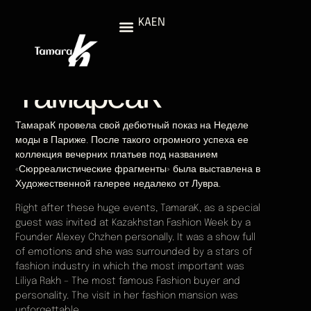
KA
EN
О
ТамареаК
ТамараК провела свой дебютный показ на Неделе
моды в Париже. После такого огромного успеха ее
коллекция вечерних платьев под названием
«Сюрреалистические фрагменты» была выставлена ​​в
Художественной галерее недалеко от Лувра.
Right after these huge events, TamaraK, as a special
guest was invited at Kazakhstan Fashion Week by a
Founder Alexey Chzhen personally. It was a show full
of emotions and she was surrounded by a stars of
fashion industry in which the most important was
Liliya Rakh – The most famous Fashion buyer and
personality. The visit in her fashion mansion was
unforgettable.