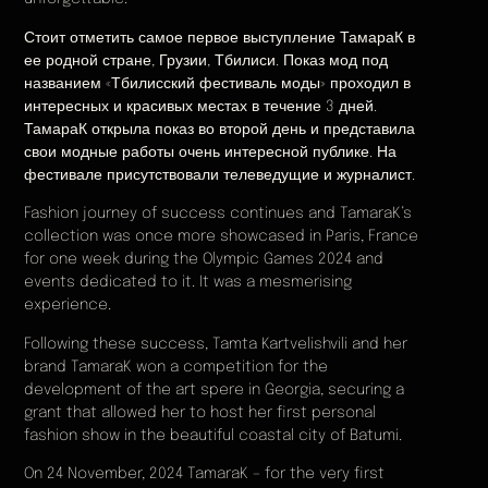
Стоит отметить самое первое выступление ТамараК в
ее родной стране, Грузии, Тбилиси. Показ мод под
названием «Тбилисский фестиваль моды» проходил в
интересных и красивых местах в течение 3 дней.
ТамараК открыла показ во второй день и представила
свои модные работы очень интересной публике. На
фестивале присутствовали телеведущие и журналист.
Fashion journey of success continues and TamaraK’s
collection was once more showcased in Paris, France
for one week during the Olympic Games 2024 and
events dedicated to it. It was a mesmerising
experience.
Following these success, Tamta Kartvelishvili and her
brand TamaraK won a competition for the
development of the art spere in Georgia, securing a
grant that allowed her to host her first personal
fashion show in the beautiful coastal city of Batumi.
On 24 November, 2024 TamaraK – for the very first